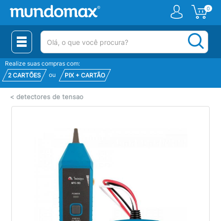
0
(pesquisar)
Realize suas compras com:
ou
2 CARTÕES
PIX + CARTÃO
<
detectores de tensao