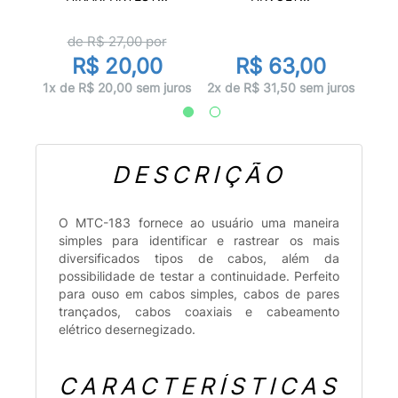
de R$
27,00
por
R$ 20,00
R$ 63,00
juros
2x d
1x de R$ 20,00 sem juros
2x de R$ 31,50 sem juros
DESCRIÇÃO
O MTC-183 fornece ao usuário uma maneira
simples para identificar e rastrear os mais
diversificados tipos de cabos, além da
possibilidade de testar a continuidade. Perfeito
para ouso em cabos simples, cabos de pares
trançados, cabos coaxiais e cabeamento
elétrico desernegizado.
CARACTERÍSTICAS