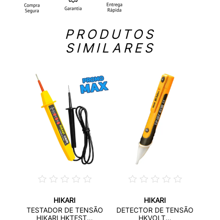
PRODUTOS
SIMILARES
HIKARI
HIKARI
O DE
TES
TESTADOR DE TENSÃO
DETECTOR DE TENSÃO
..
R
HIKARI HKTEST...
HKVOLT...