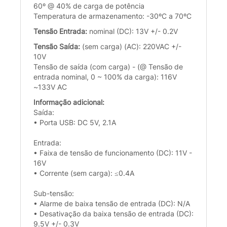
60º @ 40% de carga de potência
Temperatura de armazenamento: -30ºC a 70ºC
Tensão Entrada:
nominal (DC): 13V +/- 0.2V
Tensão Saída:
(sem carga) (AC): 220VAC +/-
10V
Tensão de saída (com carga) - (@ Tensão de
entrada nominal, 0 ~ 100% da carga): 116V
~133V AC
Informação adicional:
Saída:
• Porta USB: DC 5V, 2.1A
Entrada:
• Faixa de tensão de funcionamento (DC): 11V -
16V
• Corrente (sem carga): ≤0.4A
Sub-tensão:
• Alarme de baixa tensão de entrada (DC): N/A
• Desativação da baixa tensão de entrada (DC):
9.5V +/- 0.3V