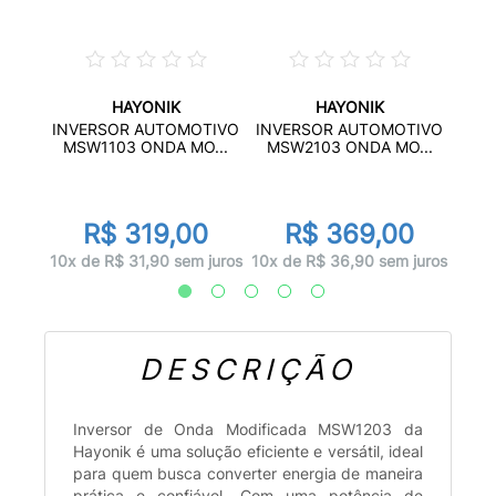
HAYONIK
HAYONIK
TIVO
INV
INVERSOR AUTOMOTIVO
INVERSOR AUTOMOTIVO
...
MS
MSW1103 ONDA MO...
MSW2103 ONDA MO...
00
R$ 319,00
R$ 369,00
 juros
10x d
10x de R$ 31,90 sem juros
10x de R$ 36,90 sem juros
DESCRIÇÃO
Inversor de Onda Modificada MSW1203 da
Hayonik é uma solução eficiente e versátil, ideal
para quem busca converter energia de maneira
prática e confiável. Com uma potência de