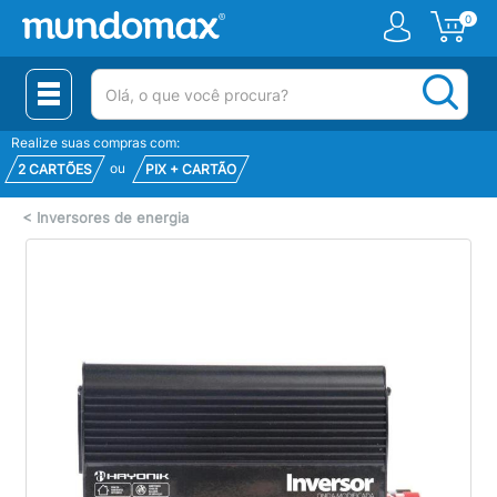
0
(pesquisar)
Realize suas compras com:
ou
2 CARTÕES
PIX + CARTÃO
<
Inversores de energia