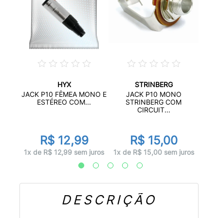
HYX
STRINBERG
 COM
J
JACK P10 FÊMEA MONO E
JACK P10 MONO
.
STR
ESTÉREO COM...
STRINBERG COM
CIRCUIT...
r
R$ 12,99
R$ 15,00
juros
1x d
1x de R$ 12,99 sem juros
1x de R$ 15,00 sem juros
DESCRIÇÃO