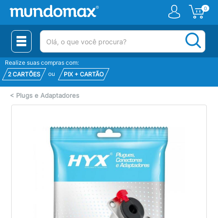
0
(pesquisar)
Realize suas compras com:
ou
2 CARTÕES
PIX + CARTÃO
<
Plugs e Adaptadores