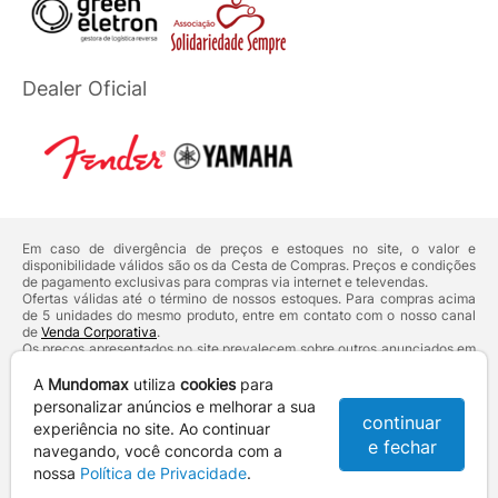
Dealer Oficial
Em caso de divergência de preços e estoques no site, o valor e
disponibilidade válidos são os da Cesta de Compras. Preços e condições
de pagamento exclusivas para compras via internet e televendas.
Ofertas válidas até o término de nossos estoques. Para compras acima
de 5 unidades do mesmo produto, entre em contato com o nosso canal
de
Venda Corporativa
.
Os preços apresentados no site prevalecem sobre outros anunciados em
qualquer outro meio de comunicação ou sites de buscas. Código de
Defesa do Consumidor:
Lei nº 8.078.
A
Mundomax
utiliza
cookies
para
Vendas sujeitas à confirmação de dados e análises de crédito e risco.
personalizar anúncios e melhorar a sua
continuar
experiência no site. Ao continuar
Razão Social: Hayamax Distribuidora de Produtos Eletrônicos Ltda -
e fechar
CNPJ: 01.725.627/0002-53 - Endereço: R. Senador Souza Naves, 9 -
navegando, você concorda com a
Centro - CEP: 86010-921 - Londrina / PR
nossa
Política de Privacidade
.
Mundomax. 2007 - 2026 - Todos os direitos reservados. - Fotos e