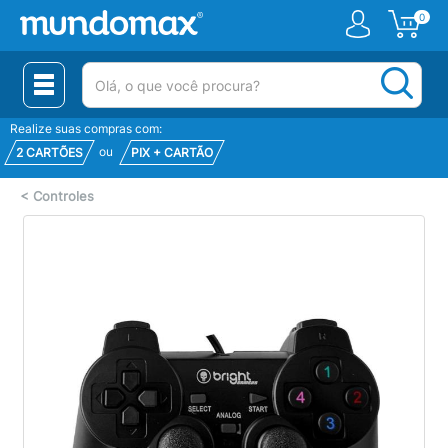
0
(pesquisar)
Realize suas compras com:
ou
2 CARTÕES
PIX + CARTÃO
<
Controles