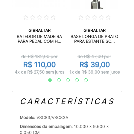
GIBRALTAR
GIBRALTAR
A
MÁ
BATEDOR DE MADEIRA
BASE LONGA DE PRATO
GV...
PARA PEDAL COM H...
PARA ESTANTE SC...
de R$
132,00
por
de R$
47,00
por
0
R$ 110,00
R$ 39,00
 juros
10x d
4x de R$ 27,50 sem juros
1x de R$ 39,00 sem juros
CARACTERÍSTICAS
Modelo:
VSC83/VSC83A
Dimensões da embalagem:
10.000 x 9.600 x
0.050 CM