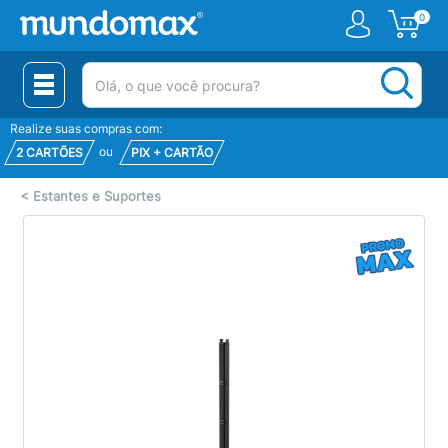
0
(pesquisar)
Realize suas compras com:
ou
2 CARTÕES
PIX + CARTÃO
<
Estantes e Suportes