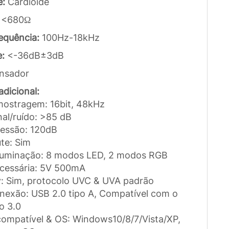
e:
Cardioide
:
<680Ω
equência:
100Hz-18kHz
e:
<-36dB±3dB
nsador
dicional:
mostragem: 16bit, 48kHz
nal/ruído: >85 dB
ressão: 120dB
te: Sim
 iluminação: 8 modos LED, 2 modos RGB
ecessária: 5V 500mA
ay: Sim, protocolo UVC & UVA padrão
onexão: USB 2.0 tipo A, Compatível com o
o 3.0
compatível & OS: Windows10/8/7/Vista/XP,