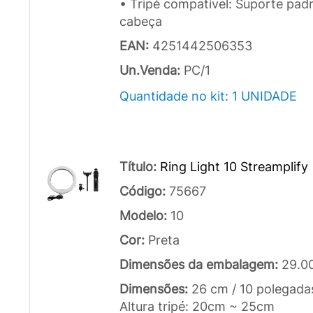
• Tripé compatível: Suporte pad
cabeça
EAN:
4251442506353
Un.Venda:
PC/1
Quantidade no kit: 1 UNIDADE
Título:
Ring Light 10 Streamplify
Código:
75667
Modelo:
10
Cor:
Preta
Dimensões da embalagem:
29.0
Dimensões:
26 cm / 10 polegada
Altura tripé: 20cm ~ 25cm