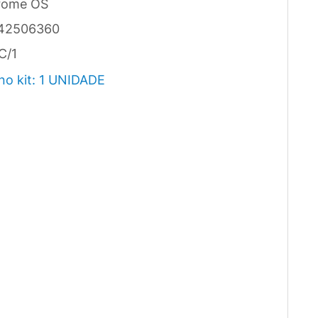
rome OS
42506360
C/1
no kit: 1 UNIDADE