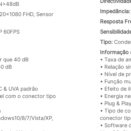
Directividad
S/N>48dB
Impedância
920x1080 FHD, Sensor
Resposta Fr
0P 60FPS
Sensibilidad
Tipo:
Conde
Informação a
or que 40 dB
• Taxa de a
50 dB
• Relação si
• Nível de p
• Função mu
VC & UVA padrão
• Efeito de
el com o conector tipo
• Energia n
• Plug & Pl
m
• Tipo de c
ndows10/8/7/Vista/XP,
conector tip
• Software 