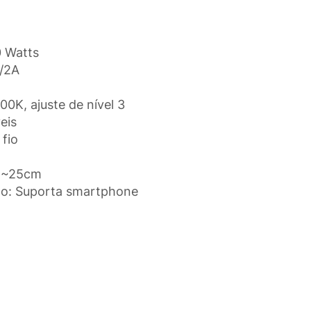
0 Watts
V/2A
0K, ajuste de nível 3
veis
 fio
m ~25cm
do: Suporta smartphone