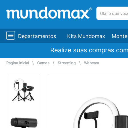
(pesquisar)
Departamentos
Kits Mundomax
Monte 
Realize suas compras co
Página Inicial
\
Games
\
Streaming
\
Webcam