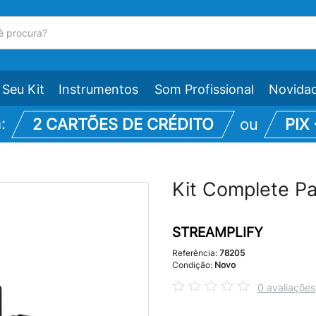
Seu Kit
Instrumentos
Som Profissional
Novida
m:
2 CARTÕES DE CRÉDITO
ou
PIX
Kit Complete Pa
STREAMPLIFY
Referência:
78205
Condição:
Novo
0 avaliações