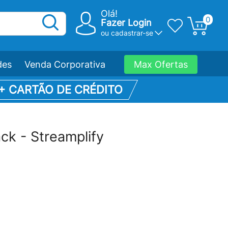
Olá!
0
Fazer Login
ou
cadastrar-se
des
Venda Corporativa
Max Ofertas
 + CARTÃO DE CRÉDITO
ck - Streamplify