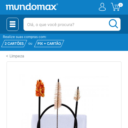
0
(pesquisar)
Realize suas compras com:
ou
2 CARTÕES
PIX + CARTÃO
<
Limpeza