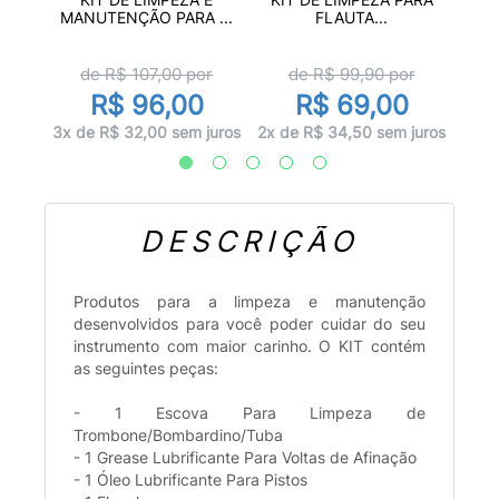
..
P
MANUTENÇÃO PARA ...
FLAUTA...
r
de R$
107,00
por
de R$
99,90
por
R$ 96,00
R$ 69,00
juros
1x d
3x de R$ 32,00 sem juros
2x de R$ 34,50 sem juros
DESCRIÇÃO
Produtos para a limpeza e manutenção
desenvolvidos para você poder cuidar do seu
instrumento com maior carinho. O KIT contém
as seguintes peças:
- 1 Escova Para Limpeza de
Trombone/Bombardino/Tuba
- 1 Grease Lubrificante Para Voltas de Afinação
- 1 Óleo Lubrificante Para Pistos