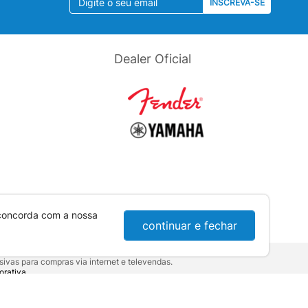
INSCREVA-SE
Dealer Oficial
 concorda com a nossa
continuar e fechar
ivas para compras via internet e televendas.
orativa
.
sumidor:
Lei nº 8.078.