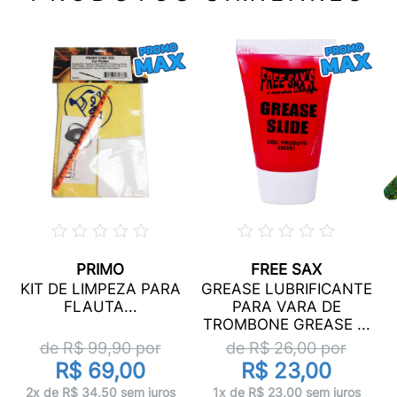
PRIMO
FREE SAX
KIT DE LIMPEZA PARA
GREASE LUBRIFICANTE
FLAUTA...
PARA VARA DE
TROMBONE GREASE ...
de R$
99,90
por
de R$
26,00
por
R$ 69,00
R$ 23,00
2x de R$ 34,50 sem juros
1x de R$ 23,00 sem juros