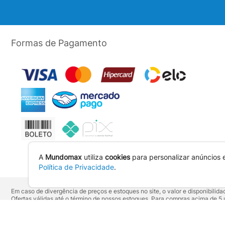
Formas de Pagamento
A
Mundomax
utiliza
cookies
para personalizar anúncios 
Política de Privacidade
.
Em caso de divergência de preços e estoques no site, o valor e disponibili
Ofertas válidas até o término de nossos estoques. Para compras acima de 
Os preços apresentados no site prevalecem sobre outros anunciados em qu
Vendas sujeitas à confirmação de dados e análises de crédito e risco.