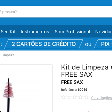
Seu Kit
Instrumentos
Som Profissional
Novida
m:
2 CARTÕES DE CRÉDITO
ou
PIX
\
Limpeza
Kit de Limpeza
FREE SAX
FREE SAX
Referência:
60059
0 avaliações