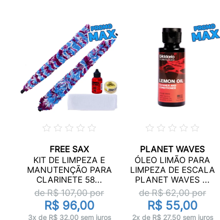
FREE SAX
PLANET WAVES
KIT DE LIMPEZA E
ÓLEO LIMÃO PARA
RA
MANUTENÇÃO PARA
LIMPEZA DE ESCALA
UM
CLARINETE 58...
PLANET WAVES ...
de R$
107,00
por
de R$
62,00
por
R$ 96,00
R$ 55,00
os
3x de R$ 32,00 sem juros
2x de R$ 27,50 sem juros