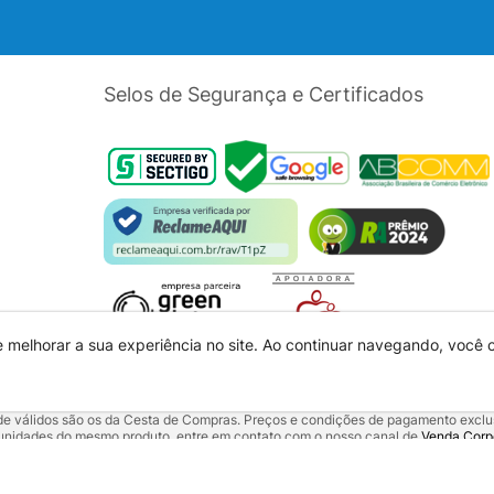
Selos de Segurança e Certificados
e melhorar a sua experiência no site. Ao continuar navegando, você
dade válidos são os da Cesta de Compras. Preços e condições de pagamento exclus
5 unidades do mesmo produto, entre em contato com o nosso canal de
Venda Corp
alquer outro meio de comunicação ou sites de buscas. Código de Defesa do Con