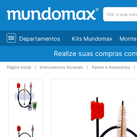
(pesquisar)
Departamentos
Kits Mundomax
Monte 
Realize suas compras co
Página Inicial
\
Instrumentos Musicais
\
Partes e Acessórios