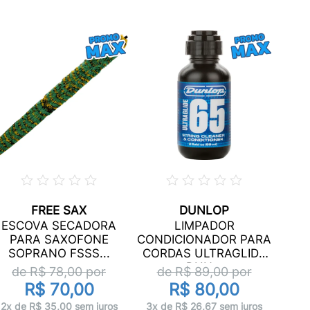
FREE SAX
DUNLOP
GRE
ESCOVA SECADORA
LIMPADOR
D
PARA SAXOFONE
CONDICIONADOR PARA
V
SOPRANO FSSS...
CORDAS ULTRAGLIDE
d
DUN...
de R$
78,00
por
de R$
89,00
por
R$ 70,00
R$ 80,00
1x 
2x de R$ 35,00 sem juros
3x de R$ 26,67 sem juros