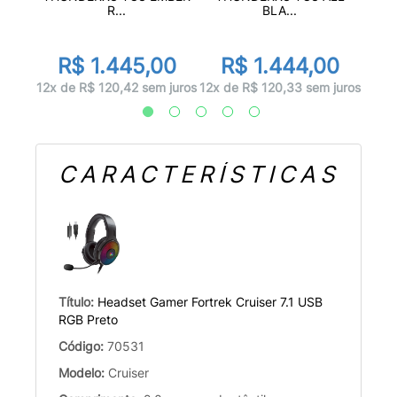
R...
BLA...
00
R
R$ 1.445,00
R$ 1.444,00
 juros
12x d
12x de R$ 120,42 sem juros
12x de R$ 120,33 sem juros
CARACTERÍSTICAS
Título:
Headset Gamer Fortrek Cruiser 7.1 USB
RGB Preto
Código:
70531
Modelo:
Cruiser