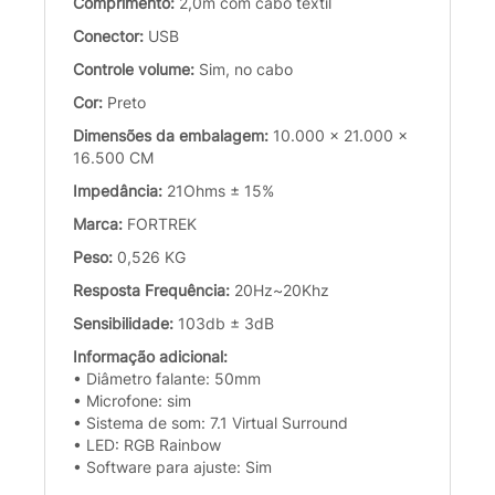
Comprimento:
2,0m com cabo têxtil
Conector:
USB
Controle volume:
Sim, no cabo
Cor:
Preto
Dimensões da embalagem:
10.000 x 21.000 x
16.500 CM
Impedância:
21Ohms ± 15%
Marca:
FORTREK
Peso:
0,526 KG
Resposta Frequência:
20Hz~20Khz
Sensibilidade:
103db ± 3dB
Informação adicional:
• Diâmetro falante: 50mm
• Microfone: sim
• Sistema de som: 7.1 Virtual Surround
• LED: RGB Rainbow
• Software para ajuste: Sim