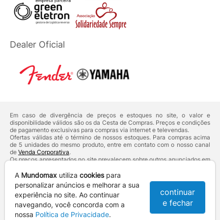
Dealer Oficial
Em caso de divergência de preços e estoques no site, o valor e
disponibilidade válidos são os da Cesta de Compras. Preços e condições
de pagamento exclusivas para compras via internet e televendas.
Ofertas válidas até o término de nossos estoques. Para compras acima
de 5 unidades do mesmo produto, entre em contato com o nosso canal
de
Venda Corporativa
.
Os preços apresentados no site prevalecem sobre outros anunciados em
qualquer outro meio de comunicação ou sites de buscas. Código de
Defesa do Consumidor:
Lei nº 8.078.
A
Mundomax
utiliza
cookies
para
Vendas sujeitas à confirmação de dados e análises de crédito e risco.
personalizar anúncios e melhorar a sua
continuar
experiência no site. Ao continuar
Razão Social: Hayamax Distribuidora de Produtos Eletrônicos Ltda -
e fechar
CNPJ: 01.725.627/0002-53 - Endereço: R. Senador Souza Naves, 9 -
navegando, você concorda com a
Centro - CEP: 86010-921 - Londrina / PR
nossa
Política de Privacidade
.
Mundomax. 2007 - 2026 - Todos os direitos reservados. - Fotos e