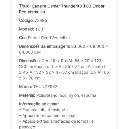
Título:
Cadeira Gamer ThunderX3 TC3 Ember
Red Vermelha
Código:
72995
Modelo:
TC3
Cor:
Ember Red (Vermelha)
Dimensões da embalagem:
33.000 x 68.000 x
84.000 CM
Dimensões:
Geral (L x P x A): 66 x 70 x 123-
133 cm Encosto (L x A): 55 x 81 cm Assento (L
x P x A): 52 x 52 x 47-57 cm Braços (L x A): 66
x 61-78 cm
Marca:
THUNDERX3
Material:
Poliuretano, aço, nylon, espuma
Informação adicional:
• Espuma: alta densidade
• Apoio de braço: bidirecional
• Apoios extras: almofadas de lombar e
pescoço