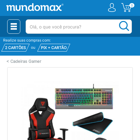
0
(pesquisar)
Realize suas compras com:
ou
2 CARTÕES
PIX + CARTÃO
<
Cadeiras Gamer