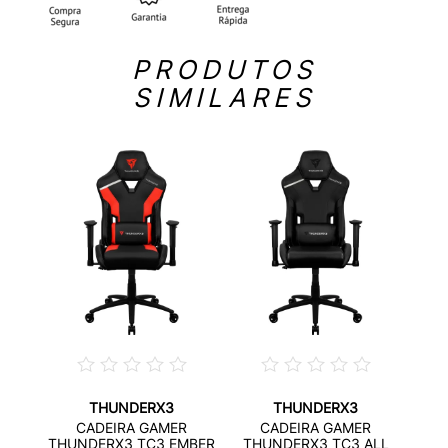
PRODUTOS
SIMILARES
THUNDERX3
THUNDERX3
R
CADEIRA GAMER
CADEIRA GAMER
12
TH
THUNDERX3 TC3 EMBER
THUNDERX3 TC3 ALL