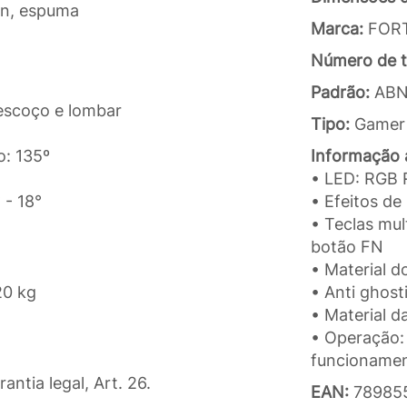
lon, espuma
Marca:
FOR
Número de t
Padrão:
AB
pescoço e lombar
Tipo:
Gamer
)
o: 135º
Informação a
• LED: RGB
 - 18°
• Efeitos de
• Teclas mul
botão FN
• Material d
20 kg
• Anti ghost
• Material d
• Operação: 
funcionamen
rantia legal, Art. 26.
EAN:
78985