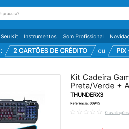
Seu Kit
Instrumentos
Som Profissional
Novida
m:
2 CARTÕES DE CRÉDITO
ou
PIX
Kit Cadeira G
Preta/Verde + 
THUNDERX3
Referência:
66945
0 avaliações