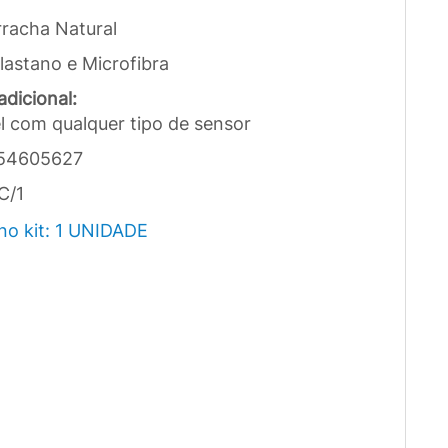
racha Natural
lastano e Microfibra
dicional:
l com qualquer tipo de sensor
54605627
C/1
no kit: 1 UNIDADE