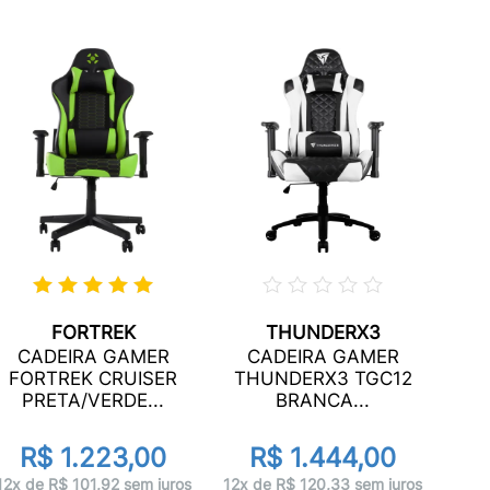
FORTREK
THUNDERX3
C
CADEIRA GAMER
CADEIRA GAMER
TH
FORTREK CRUISER
THUNDERX3 TGC12
PRETA/VERDE...
BRANCA...
R$ 1.223,00
R$ 1.444,00
12x 
12x de R$ 101,92 sem juros
12x de R$ 120,33 sem juros