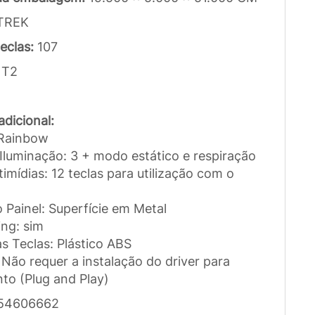
TREK
eclas:
107
NT2
dicional:
 Rainbow
 Iluminação: 3 + modo estático e respiração
timídias: 12 teclas para utilização com o
o Painel: Superfície em Metal
ing: sim
as Teclas: Plástico ABS
Não requer a instalação do driver para
to (Plug and Play)
54606662