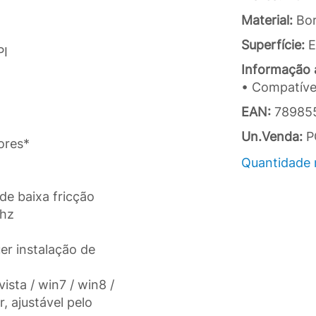
Material:
Bor
Superfície:
E
PI
Informação a
• Compatíve
EAN:
78985
Un.Venda:
P
ores*
Quantidade 
e baixa fricção
5hz
er instalação de
ista / win7 / win8 /
, ajustável pelo