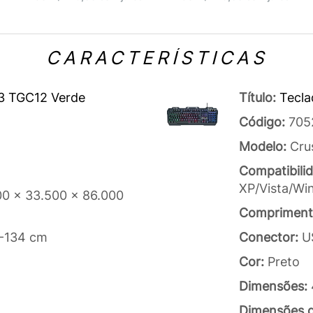
CARACTERÍSTICAS
3 TGC12 Verde
Título:
Tecla
Código:
705
Modelo:
Cru
Compatibili
XP/Vista/Wi
00 x 33.500 x 86.000
Compriment
4-134 cm
Conector:
U
Cor:
Preto
Dimensões:
Dimensões 