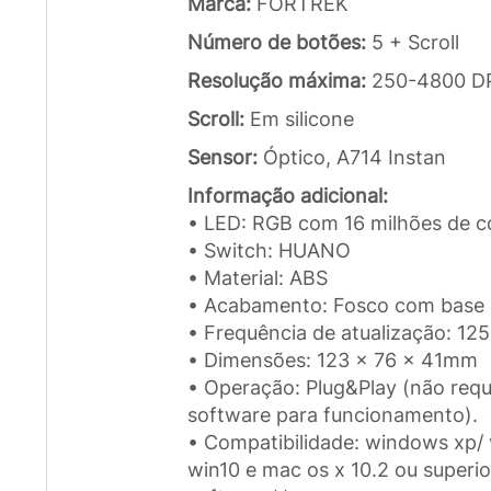
Marca:
FORTREK
Número de botões:
5 + Scroll
Resolução máxima:
250-4800 D
Scroll:
Em silicone
Sensor:
Óptico, A714 Instan
Informação adicional:
• LED: RGB com 16 milhões de c
• Switch: HUANO
• Material: ABS
• Acabamento: Fosco com base d
• Frequência de atualização: 12
• Dimensões: 123 x 76 x 41mm
• Operação: Plug&Play (não requ
software para funcionamento).
• Compatibilidade: windows xp/ v
win10 e mac os x 10.2 ou superior