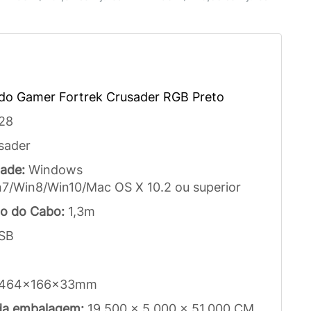
do Gamer Fortrek Crusader RGB Preto
28
sader
dade:
Windows
n7/Win8/Win10/Mac OS X 10.2 ou superior
o do Cabo:
1,3m
SB
464x166x33mm
da embalagem:
19.500 x 5.000 x 51.000 CM