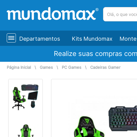
(pesquisar)
Departamentos
Kits Mundomax
Monte 
Realize suas compras co
Página Inicial
\
Games
\
PC Games
\
Cadeiras Gamer