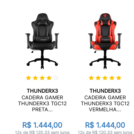
THUNDERX3
THUNDERX3
R
CADEIRA GAMER
CADEIRA GAMER
12
THUNDERX3 TGC12
THUNDERX3 TGC12
PRETA...
VERMELHA...
R$ 1.444,00
R$ 1.444,00
uros
12x de R$ 120,33 sem juros
12x de R$ 120,33 sem juros