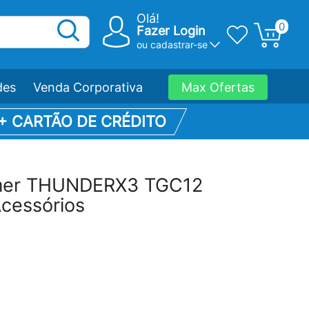
Olá!
0
Fazer Login
ou
cadastrar-se
des
Venda Corporativa
Max Ofertas
 + CARTÃO DE CRÉDITO
amer THUNDERX3 TGC12
Acessórios