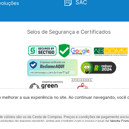
SAC
voluções
Selos de Segurança e Certificados
e melhorar a sua experiência no site. Ao continuar navegando, você
dade válidos são os da Cesta de Compras. Preços e condições de pagamento exclus
5 unidades do mesmo produto, entre em contato com o nosso canal de
Venda Corp
alquer outro meio de comunicação ou sites de buscas. Código de Defesa do Con