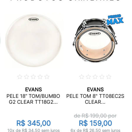
EVANS
EVANS
PELE 18” TOM/BUMBO
PELE TOM 8" TT08EC2S
G2 CLEAR TT18G2...
CLEAR...
de R$
199,00
por
R$ 345,00
R$ 159,00
10x de R$ 34,50 sem juros
6x de R$ 26,50 sem juros