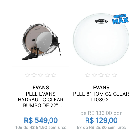
EVANS
EVANS
PELE EVANS
PELE 8" TOM G2 CLEAR
..
HYDRAULIC CLEAR
TT08G2...
BUMBO DE 22"
BD22HG...
de R$
136,00
por
R$ 549,00
R$ 129,00
ros
10x de R$ 54,90 sem juros
5x de R$ 25,80 sem juros