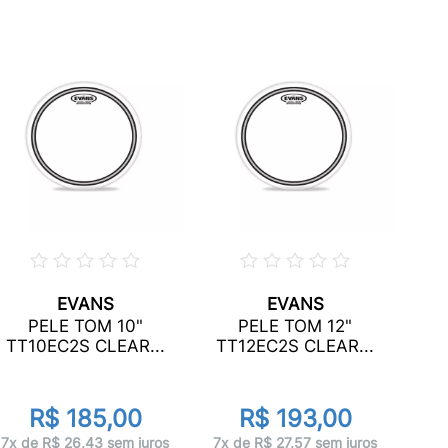
EVANS
EVANS
PEL
PELE TOM 10"
PELE TOM 12"
TT10EC2S CLEAR...
TT12EC2S CLEAR...
d
R$ 185,00
R$ 193,00
6x 
7x de R$ 26,43 sem juros
7x de R$ 27,57 sem juros