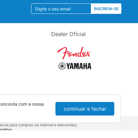
INSCREVA-SE
Dealer Oficial
 concorda com a nossa
continuar e fechar
ivas para compras via internet e televendas.
orativa
.
sumidor:
Lei nº 8.078.