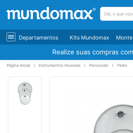
(pesquisar)
Departamentos
Kits Mundomax
Monte 
Realize suas compras co
Página Inicial
\
Instrumentos Musicais
\
Percussão
\
Peles