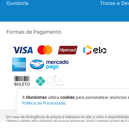
Ouvidoria
Trocas e De
Formas de Pagamento
A
Mundomax
utiliza
cookies
para personalizar anúncios 
Política de Privacidade
.
Em caso de divergência de preços e estoques no site, o valor e disponibili
Ofertas válidas até o término de nossos estoques. Para compras acima de 
Os preços apresentados no site prevalecem sobre outros anunciados em qu