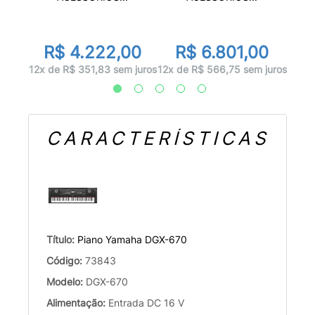
00
R
R$ 4.222,00
R$ 6.801,00
 juros
12x d
12x de R$ 351,83 sem juros
12x de R$ 566,75 sem juros
CARACTERÍSTICAS
Título:
Piano Yamaha DGX-670
Código:
73843
Modelo:
DGX-670
Alimentação:
Entrada DC 16 V