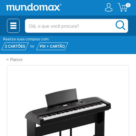
0
(pesquisar)
Realize suas compras com:
ou
2 CARTÕES
PIX + CARTÃO
<
Pianos