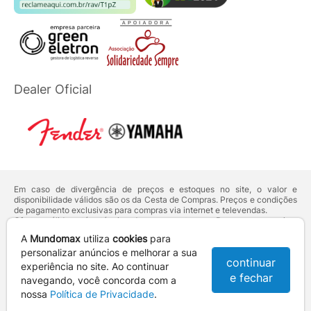
Dealer Oficial
Em caso de divergência de preços e estoques no site, o valor e
disponibilidade válidos são os da Cesta de Compras. Preços e condições
de pagamento exclusivas para compras via internet e televendas.
Ofertas válidas até o término de nossos estoques. Para compras acima
de 5 unidades do mesmo produto, entre em contato com o nosso canal
A
Mundomax
utiliza
cookies
para
de
Venda Corporativa
.
Os preços apresentados no site prevalecem sobre outros anunciados em
personalizar anúncios e melhorar a sua
continuar
qualquer outro meio de comunicação ou sites de buscas. Código de
experiência no site. Ao continuar
Defesa do Consumidor:
Lei nº 8.078.
e fechar
navegando, você concorda com a
Vendas sujeitas à confirmação de dados e análises de crédito e risco.
nossa
Política de Privacidade
.
Razão Social: Hayamax Distribuidora de Produtos Eletrônicos Ltda -