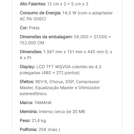
Alto Falantes:
12 cm x 2 + 5 cm x 2
Consumo de Energia:
14,5 W (com o adaptador
AC PA-300C)
Cor:
Preta
Dimensões da embalagem:
56.000 x 27.000 x
152.000 CM
Dimensões:
1.397 mm x 151 mm x 445 mm (L x
A x P)
Display:
LCD TFT WQVGA colorido de 4,3
polegadas (480 × 272 pontos)
Efeitos:
REV-X, Chorus, DSP, Compressor
Master, Equalização Master e Otimizador
estereofônico.
Marca:
YAMAHA
Memória:
Interna cerca de 20 MB
Peso:
21,4 kg
Polifonia:
256 (máx.)