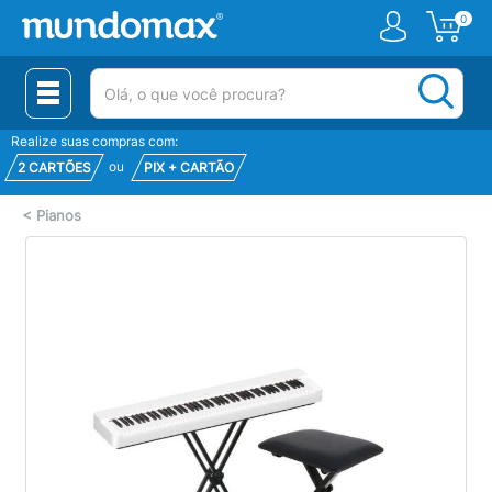
0
(pesquisar)
Realize suas compras com:
ou
2 CARTÕES
PIX + CARTÃO
<
Pianos