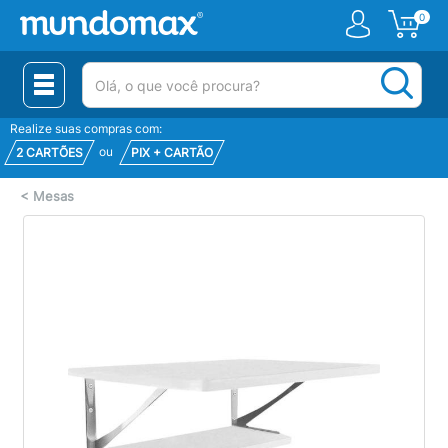
0
(pesquisar)
Realize suas compras com:
ou
2 CARTÕES
PIX + CARTÃO
<
Mesas