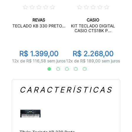
REVAS
CASIO
AHA
KI
TECLADO KB 330 PRETO...
KIT TECLADO DIGITAL
...
C
CASIO CTS1BK P...
00
R
R$ 1.399,00
R$ 2.268,00
 juros
12x d
12x de R$ 116,58 sem juros
12x de R$ 189,00 sem juros
CARACTERÍSTICAS