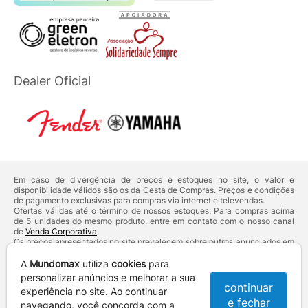
Dealer Oficial
Em caso de divergência de preços e estoques no site, o valor e
disponibilidade válidos são os da Cesta de Compras. Preços e condições
de pagamento exclusivas para compras via internet e televendas.
Ofertas válidas até o término de nossos estoques. Para compras acima
de 5 unidades do mesmo produto, entre em contato com o nosso canal
de
Venda Corporativa
.
Os preços apresentados no site prevalecem sobre outros anunciados em
qualquer outro meio de comunicação ou sites de buscas. Código de
Defesa do Consumidor:
Lei nº 8.078.
A
Mundomax
utiliza
cookies
para
Vendas sujeitas à confirmação de dados e análises de crédito e risco.
personalizar anúncios e melhorar a sua
continuar
experiência no site. Ao continuar
Razão Social: Hayamax Distribuidora de Produtos Eletrônicos Ltda -
e fechar
CNPJ: 01.725.627/0002-53 - Endereço: R. Senador Souza Naves, 9 -
navegando, você concorda com a