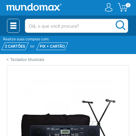
0
(pesquisar)
Realize suas compras com:
ou
2 CARTÕES
PIX + CARTÃO
<
Teclados Musicais