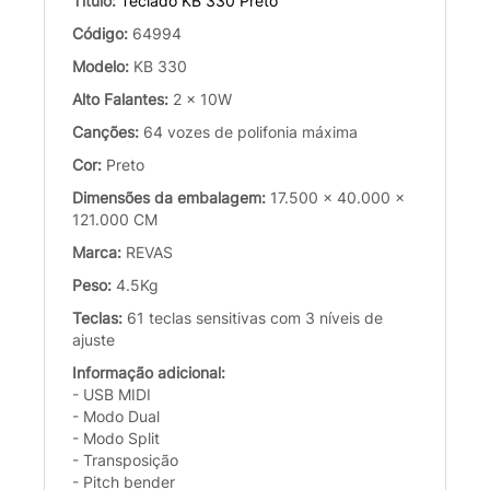
Título:
Teclado KB 330 Preto
Código:
64994
Modelo:
KB 330
Alto Falantes:
2 x 10W
Canções:
64 vozes de polifonia máxima
Cor:
Preto
Dimensões da embalagem:
17.500 x 40.000 x
121.000 CM
Marca:
REVAS
Peso:
4.5Kg
Teclas:
61 teclas sensitivas com 3 níveis de
ajuste
Informação adicional:
- USB MIDI
- Modo Dual
- Modo Split
- Transposição
- Pitch bender