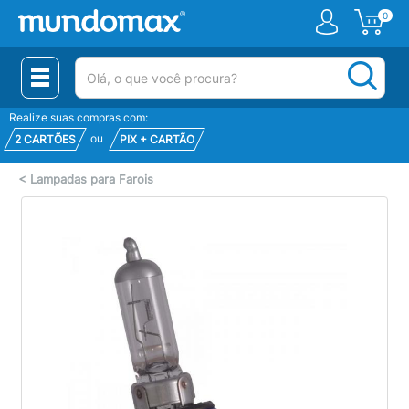
0
(pesquisar)
Realize suas compras com:
ou
2 CARTÕES
PIX + CARTÃO
<
Lampadas para Farois