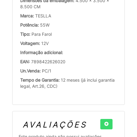
Dimensões da embalagem:
4.500 x 3.500 x
8.500 CM
Marca:
TESLLA
Potência:
55W
Tipo:
Para Farol
Voltagem:
12V
Informação adicional:
EAN:
7898422626020
Un.Venda:
PC/1
Tempo de Garantia:
12 meses (já inclui garantia
legal, Art.26, CDC)
AVALIAÇÕES
Este produto ainda não possui avaliações