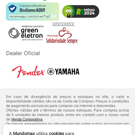
Dealer Oficial
Em caso de divergência de preços e estoques no site, o valor e
disponibilidade válidos são os da Cesta de Compras. Preços e condições
de pagamento exclusivas para compras via internet e televendas.
Ofertas válidas até o término de nossos estoques. Para compras acima
de 5 unidades do mesmo produto, entre em contato com o nosso canal
de
Venda Corporativa
.
Os preços apresentados no site prevalecem sobre outros anunciados em
qualquer outro meio de comunicação ou sites de buscas. Código de
Defesa do Consumidor:
Lei nº 8.078.
A
Mundomax
utiliza
cookies
para