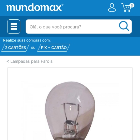
0
(pesquisar)
Realize suas compras com:
ou
2 CARTÕES
PIX + CARTÃO
<
Lampadas para Farois