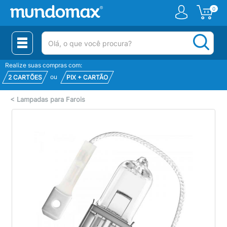
0
(pesquisar)
Realize suas compras com:
ou
2 CARTÕES
PIX + CARTÃO
<
Lampadas para Farois