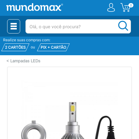
0
(pesquisar)
Realize suas compras com:
ou
2 CARTÕES
PIX + CARTÃO
<
Lampadas LEDs