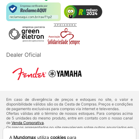
Dealer Oficial
Em caso de divergência de preços e estoques no site, o valor e
disponibilidade válidos são os da Cesta de Compras. Preços e condições
de pagamento exclusivas para compras via internet e televendas.
Ofertas válidas até o término de nossos estoques. Para compras acima
de 5 unidades do mesmo produto, entre em contato com o nosso canal
de
Venda Corporativa
.
Os preços apresentados no site prevalecem sobre outros anunciados em
qualquer outro meio de comunicação ou sites de buscas. Código de
Defesa do Consumidor:
Lei nº 8.078.
A
Mundomax
utiliza
cookies
para