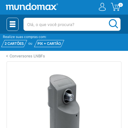
0
(pesquisar)
Realize suas compras com:
ou
2 CARTÕES
PIX + CARTÃO
<
Conversores LNBFs