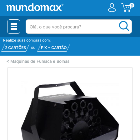
0
(pesquisar)
Realize suas compras com:
ou
2 CARTÕES
PIX + CARTÃO
<
Maquinas de Fumaca e Bolhas