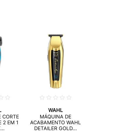
L
WAHL
E CORTE
MÁQUINA DE
 2 EM 1
ACABAMENTO WAHL
..
DETAILER GOLD...