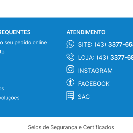
FREQUENTES
ATENDIMENTO
 seu pedido online
SITE: (43)
3377-66
to
LOJA: (43)
3377-6
INSTAGRAM
FACEBOOK
os
SAC
voluções
Selos de Segurança e Certificados