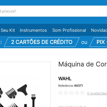
Seu Kit
Instrumentos
Som Profissional
Novida
m:
2 CARTÕES DE CRÉDITO
ou
PIX
Máquina de Cor
WAHL
Referência:
64371
0 avaliações