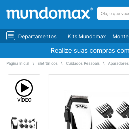
(pesquisar)
Departamentos
Kits Mundomax
Monte 
Realize suas compras co
Página Inicial
\
Eletrônicos
\
Cuidados Pessoais
\
Aparadores
VÍDEO