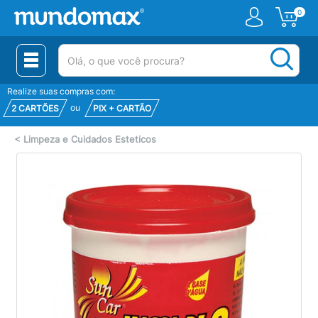
0
(pesquisar)
Realize suas compras com:
ou
2 CARTÕES
PIX + CARTÃO
<
Limpeza e Cuidados Esteticos