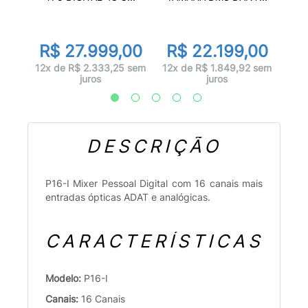
or
de
00
R
R$ 27.999,00
R$ 22.199,00
 juros
12x
12x de R$ 2.333,25 sem
12x de R$ 1.849,92 sem
juros
juros
DESCRIÇÃO
P16-I Mixer Pessoal Digital com 16 canais mais
entradas ópticas ADAT e analógicas.
CARACTERÍSTICAS
Modelo:
P16-I
Canais:
16 Canais