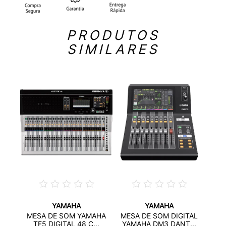
PRODUTOS
SIMILARES
YAMAHA
YAMAHA
AIS X
MES
MESA DE SOM YAMAHA
MESA DE SOM DIGITAL
YA
TF5 DIGITAL 48 C...
YAMAHA DM3 DANT...