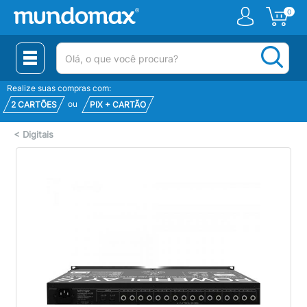
0
(pesquisar)
Realize suas compras com:
ou
2 CARTÕES
PIX + CARTÃO
<
Digitais