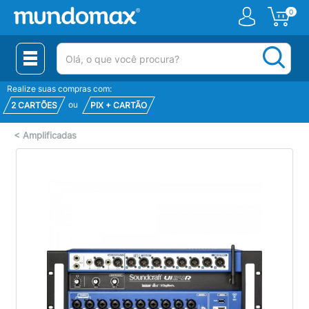
0
(pesquisar)
Realize suas compras com:
ou
2 CARTÕES
PIX + CARTÃO
<
Amplificadas