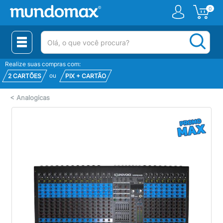
0
(pesquisar)
Realize suas compras com:
ou
2 CARTÕES
PIX + CARTÃO
<
Analogicas