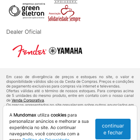
Dealer Oficial
Em caso de divergência de preços e estoques no site, o valor e
disponibilidade válidos são os da Cesta de Compras. Preços e condições
de pagamento exclusivas para compras via internet e televendas.
Ofertas válidas até o término de nossos estoques. Para compras acima
de 5 unidades do mesmo produto, entre em contato com o nosso canal
de
Venda Corporativa
.
Os preços apresentados no site prevalecem sobre outros anunciados em
qualquer outro meio de comunicação ou sites de buscas. Código de
Defesa do Consumidor:
Lei nº 8.078.
A
Mundomax
utiliza
cookies
para
Vendas sujeitas à confirmação de dados e análises de crédito e risco.
personalizar anúncios e melhorar a sua
continuar
experiência no site. Ao continuar
Razão Social: Hayamax Distribuidora de Produtos Eletrônicos Ltda -
e fechar
CNPJ: 01.725.627/0002-53 - Endereço: R. Senador Souza Naves, 9 -
navegando, você concorda com a
Centro - CEP: 86010-921 - Londrina / PR
nossa
Política de Privacidade
.