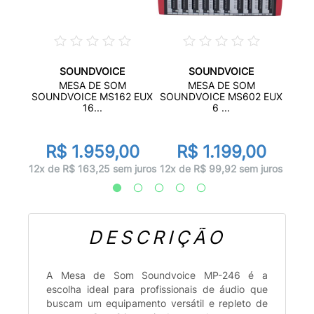
SOUNDVOICE
SOUNDVOICE
ÓGICA
MESA DE SOM
MESA DE SOM
.
SOUN
SOUNDVOICE MS162 EUX
SOUNDVOICE MS602 EUX
16...
6 ...
00
R
R$ 1.959,00
R$ 1.199,00
 juros
12x d
12x de R$ 163,25 sem juros
12x de R$ 99,92 sem juros
DESCRIÇÃO
A Mesa de Som Soundvoice MP-246 é a
escolha ideal para profissionais de áudio que
buscam um equipamento versátil e repleto de