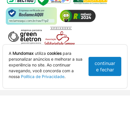
A
Mundomax
utiliza
cookies
para
Dealer Oficial
personalizar anúncios e melhorar a sua
continuar
experiência no site. Ao continuar
e fechar
navegando, você concorda com a
nossa
Política de Privacidade
.
Em caso de divergência de preços e estoques no site, o valor e
disponibilidade válidos são os da Cesta de Compras. Preços e condições
de pagamento exclusivas para compras via internet e televendas.
Ofertas válidas até o término de nossos estoques. Para compras acima
de 5 unidades do mesmo produto, entre em contato com o nosso canal
de
Venda Corporativa
.
Os preços apresentados no site prevalecem sobre outros anunciados em
qualquer outro meio de comunicação ou sites de buscas. Código de