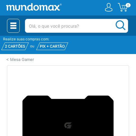
0
(pesquisar)
Realize suas compras com:
ou
2 CARTÕES
PIX + CARTÃO
<
Mesa Gamer