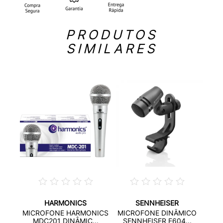
PRODUTOS
SIMILARES
HARMONICS
SENNHEISER
NE
MIC
MICROFONE HARMONICS
MICROFONE DINÂMICO
 C...
SE
MDC201 DINÂMIC...
SENNHEISER E604...