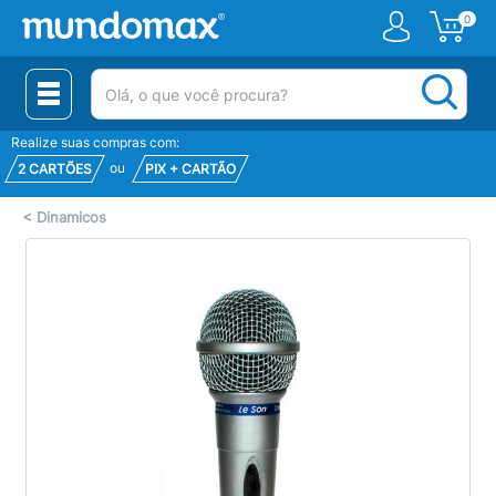
0
(pesquisar)
Realize suas compras com:
ou
2 CARTÕES
PIX + CARTÃO
<
Dinamicos