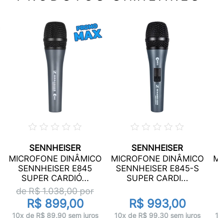
SENNHEISER
SENNHEISER
MICROFONE DINÂMICO
MICROFONE DINÂMICO
SENNHEISER E845
SENNHEISER E845-S
SUPER CARDIÓ...
SUPER CARDI...
de R$
1.038,00
por
R$ 899,00
R$ 993,00
10x de R$ 89,90 sem juros
10x de R$ 99,30 sem juros