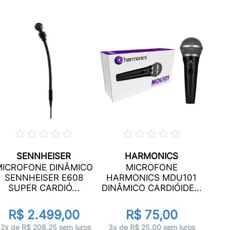
SENNHEISER
HARMONICS
KI
MICROFONE DINÂMICO
MICROFONE
HA
SENNHEISER E608
HARMONICS MDU101
COM
SUPER CARDIÓ...
DINÂMICO CARDIÓIDE...
R$ 2.499,00
R$ 75,00
8x 
12x de R$ 208,25 sem juros
3x de R$ 25,00 sem juros