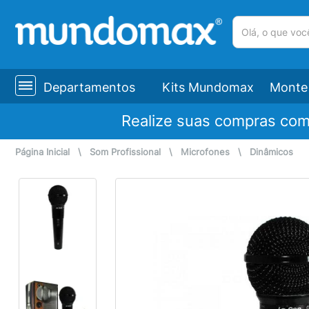
(pesquisar)
Departamentos
Kits Mundomax
Monte 
Realize suas compras co
Página Inicial
\
Som Profissional
\
Microfones
\
Dinâmicos