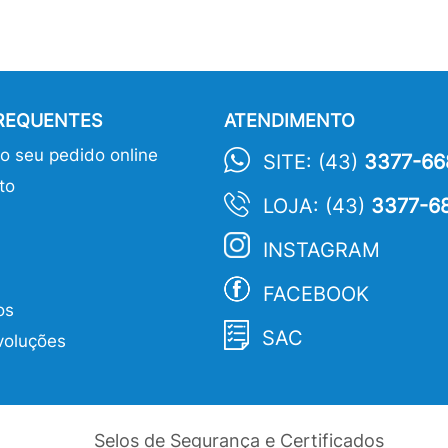
FREQUENTES
ATENDIMENTO
 seu pedido online
SITE: (43)
3377-66
to
LOJA: (43)
3377-6
INSTAGRAM
FACEBOOK
os
SAC
voluções
Selos de Segurança e Certificados