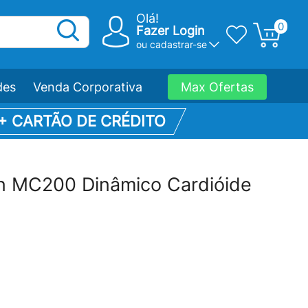
Olá!
0
Fazer Login
ou
cadastrar-se
des
Venda Corporativa
Max Ofertas
 + CARTÃO DE CRÉDITO
n MC200 Dinâmico Cardióide