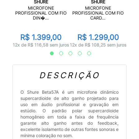
SHURE
SHURE
MÃO
MICR
MICROFONE
MICROFONE
O...
PROFISSIONAL COM FIO
PROFISSIONAL COM FIO
DIN�...
CARD...
d
0
R$ 1.399,00
R$ 1.299,00
 juros
10x d
12x de R$ 116,58 sem juros
12x de R$ 108,25 sem juros
DESCRIÇÃO
O Shure Beta57A é um microfone dinâmico
supercardioide de alto ganho projetado para
uso em áudio profissional e gravação em
estúdio. O padrão polar supercardioide
homogêneo em toda a faixa de frequência
garante alto ganho antes do feedback,
excelente isolamento de outras fontes sonoras e
mínima coloração no som.