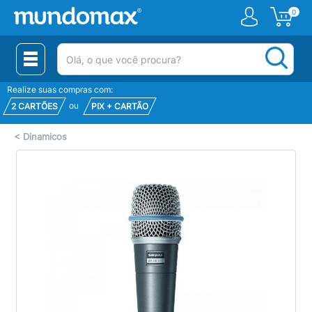
0
(pesquisar)
Realize suas compras com:
ou
2 CARTÕES
PIX + CARTÃO
<
Dinamicos