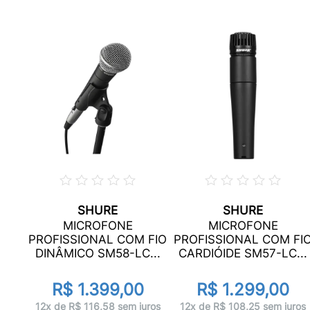
SHURE
SHURE
MICROFONE
MICROFONE
PROFISSIONAL COM FIO
PROFISSIONAL COM FI
DINÂMICO SM58-LC...
CARDIÓIDE SM57-LC...
R$ 1.399,00
R$ 1.299,00
ros
12x de R$ 116,58 sem juros
12x de R$ 108,25 sem juros