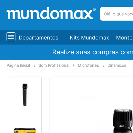
(pesquisar)
Departamentos
Kits Mundomax
Monte 
Realize suas compras co
Página Inicial
\
Som Profissional
\
Microfones
\
Dinâmicos