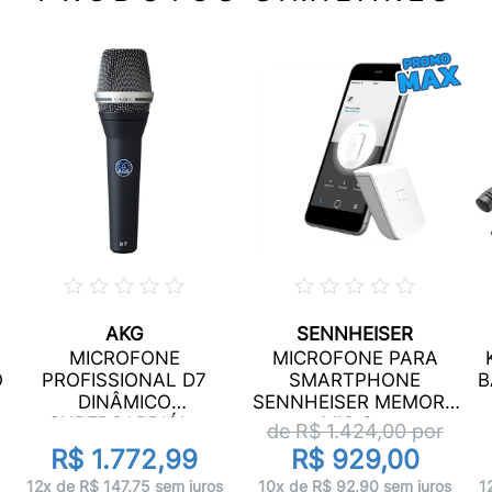
AKG
SENNHEISER
MICROFONE
MICROFONE PARA
O
PROFISSIONAL D7
SMARTPHONE
B
DINÂMICO
SENNHEISER MEMORY
SUPERCARDIÓI...
MIC C...
de R$
1.424,00
por
R$ 1.772,99
R$ 929,00
12x de R$ 147,75 sem juros
10x de R$ 92,90 sem juros
1