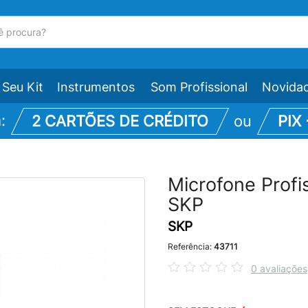
Seu Kit
Instrumentos
Som Profissional
Novida
m:
2 CARTÕES DE CRÉDITO
ou
PIX
Microfone Profi
SKP
SKP
Referência:
43711
0 avaliações