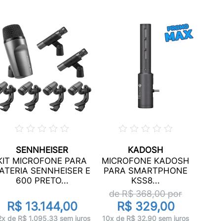
SENNHEISER
KADOSH
MI
KIT MICROFONE PARA
MICROFONE KADOSH
ATERIA SENNHEISER E
PARA SMARTPHONE
I
600 PRETO...
KSS8...
de
de R$
368,00
por
R$ 13.144,00
R$ 329,00
12x 
2x de R$ 1.095,33 sem juros
10x de R$ 32,90 sem juros