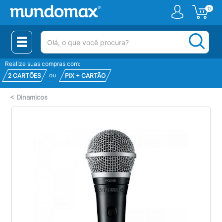
0
(pesquisar)
Realize suas compras com:
ou
2 CARTÕES
PIX + CARTÃO
<
Dinamicos