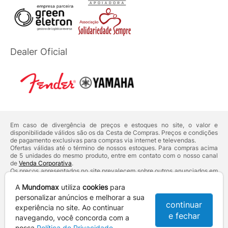
Dealer Oficial
Em caso de divergência de preços e estoques no site, o valor e
disponibilidade válidos são os da Cesta de Compras. Preços e condições
de pagamento exclusivas para compras via internet e televendas.
Ofertas válidas até o término de nossos estoques. Para compras acima
de 5 unidades do mesmo produto, entre em contato com o nosso canal
de
Venda Corporativa
.
Os preços apresentados no site prevalecem sobre outros anunciados em
qualquer outro meio de comunicação ou sites de buscas. Código de
Defesa do Consumidor:
Lei nº 8.078.
A
Mundomax
utiliza
cookies
para
Vendas sujeitas à confirmação de dados e análises de crédito e risco.
personalizar anúncios e melhorar a sua
continuar
experiência no site. Ao continuar
Razão Social: Hayamax Distribuidora de Produtos Eletrônicos Ltda -
e fechar
CNPJ: 01.725.627/0002-53 - Endereço: R. Senador Souza Naves, 9 -
navegando, você concorda com a
Centro - CEP: 86010-921 - Londrina / PR
nossa
Política de Privacidade
.