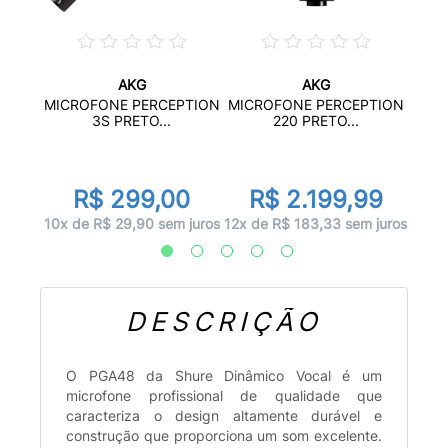
AKG
AKG
GUN
MIC
MICROFONE PERCEPTION
MICROFONE PERCEPTION
4...
M
3S PRETO...
220 PRETO...
99
R$ 299,00
R$ 2.199,99
 juros
1x d
10x de R$ 29,90 sem juros
12x de R$ 183,33 sem juros
DESCRIÇÃO
O PGA48 da Shure Dinâmico Vocal é um
microfone profissional de qualidade que
caracteriza o design altamente durável e
construção que proporciona um som excelente.