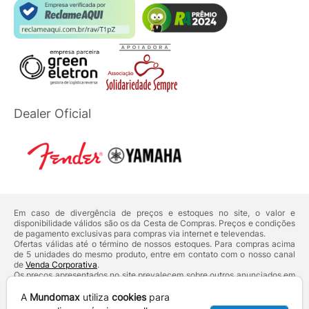
Dealer Oficial
Em caso de divergência de preços e estoques no site, o valor e
disponibilidade válidos são os da Cesta de Compras. Preços e condições
de pagamento exclusivas para compras via internet e televendas.
Ofertas válidas até o término de nossos estoques. Para compras acima
de 5 unidades do mesmo produto, entre em contato com o nosso canal
de
Venda Corporativa
.
Os preços apresentados no site prevalecem sobre outros anunciados em
qualquer outro meio de comunicação ou sites de buscas. Código de
Defesa do Consumidor:
Lei nº 8.078.
A
Mundomax
utiliza
cookies
para
Vendas sujeitas à confirmação de dados e análises de crédito e risco.