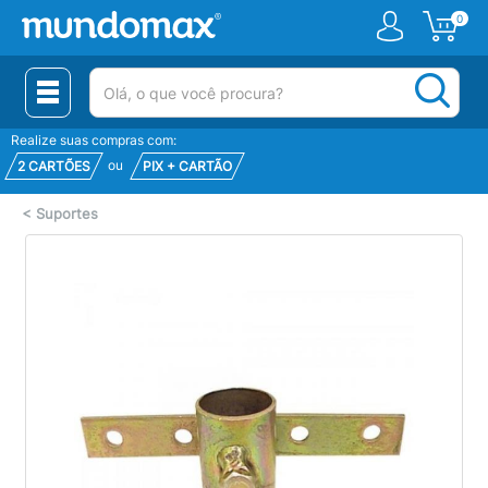
0
(pesquisar)
Realize suas compras com:
ou
2 CARTÕES
PIX + CARTÃO
<
Suportes