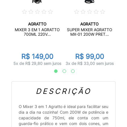
AGRATTO
AGRATTO
SUP
MIXER 3 EM 1 AGRATTO
SUPER MIXER AGRATTO
00/03
MX
700ML 220V...
MX-01 200W PRET...
R$ 149,00
R$ 99,00
juros
3x d
5x de R$ 29,80 sem juros
3x de R$ 33,00 sem juros
DESCRIÇÃO
O Mixer 3 em 1 Agratto é ideal para facilitar seu
dia a dia na cozinha! Com 200W de potência e
capacidade de 750ml, ele conta com um
guarda-fio prático e vem com dois cones, um