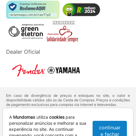
Dealer Oficial
Em caso de divergência de preços e estoques no site, o valor e
disponibilidade válidos são os da Cesta de Compras. Preços e condições
de pagamento exclusivas para compras via internet e televendas.
Ofertas válidas até o término de nossos estoques. Para compras acima
de 5 unidades do mesmo produto, entre em contato com o nosso canal
A
Mundomax
utiliza
cookies
para
de
Venda Corporativa
.
Os preços apresentados no site prevalecem sobre outros anunciados em
personalizar anúncios e melhorar a sua
continuar
qualquer outro meio de comunicação ou sites de buscas. Código de
experiência no site. Ao continuar
Defesa do Consumidor:
Lei nº 8.078.
e fechar
navegando, você concorda com a