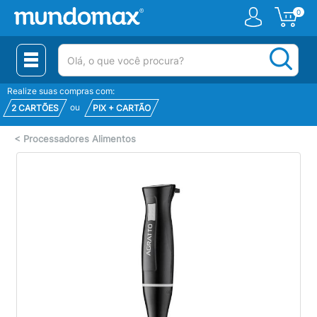
0
(pesquisar)
Realize suas compras com:
ou
2 CARTÕES
PIX + CARTÃO
<
Processadores Alimentos