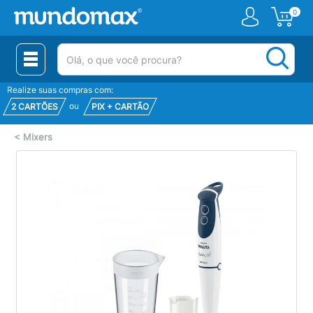
0
(pesquisar)
Realize suas compras com:
ou
2 CARTÕES
PIX + CARTÃO
<
Mixers