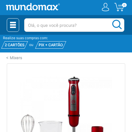
0
(pesquisar)
Realize suas compras com:
ou
2 CARTÕES
PIX + CARTÃO
<
Mixers