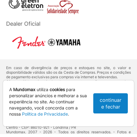
Dealer Oficial
Em caso de divergência de preços e estoques no site, o valor e
disponibilidade válidos são os da Cesta de Compras. Preços e condições
de pagamento exclusivas para compras via internet e televendas.
Ofertas válidas até o término de nossos estoques. Para compras acima
de 5 unidades do mesmo produto, entre em contato com o nosso canal
A
Mundomax
utiliza
cookies
para
de
Venda Corporativa
.
Os preços apresentados no site prevalecem sobre outros anunciados em
personalizar anúncios e melhorar a sua
continuar
qualquer outro meio de comunicação ou sites de buscas. Código de
experiência no site. Ao continuar
Defesa do Consumidor:
Lei nº 8.078.
e fechar
navegando, você concorda com a
Vendas sujeitas à confirmação de dados e análises de crédito e risco.
nossa
Política de Privacidade
.
Razão Social: Hayamax Distribuidora de Produtos Eletrônicos Ltda -
CNPJ: 01.725.627/0002-53 - Endereço: R. Senador Souza Naves, 9 -
Centro - CEP: 86010-921 - Londrina / PR
Mundomax. 2007 - 2026 - Todos os direitos reservados. - Fotos e
Logotipos aqui veiculados são de propriedade da Mundomax e seus