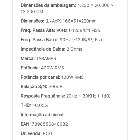
Dimensões da embalagem:
4.200 x 20.300 x
13.200 CM
Dimensões:
(LxAxP) 166x51x220mm
Freq. Passa Alta:
90Hz (-12dB/8ª) Fixo
Freq. Passa Baixo:
90Hz (-12dB/8ª) Fixo
Impedância de Saída:
2 Ohms
Marca:
TARAMPS
Potência:
400W RMS
Potência por canal:
100W RMS
Relação S/N:
>90dB
Resposta Frequência:
20Hz ~ 30KHz (-1dB)
THD:
>0,05%
Informação adicional:
EAN:
7898556840682
Un.Venda:
PC/1