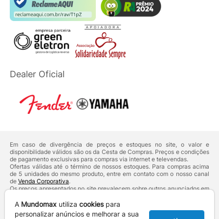
Dealer Oficial
Em caso de divergência de preços e estoques no site, o valor e
disponibilidade válidos são os da Cesta de Compras. Preços e condições
de pagamento exclusivas para compras via internet e televendas.
Ofertas válidas até o término de nossos estoques. Para compras acima
de 5 unidades do mesmo produto, entre em contato com o nosso canal
de
Venda Corporativa
.
Os preços apresentados no site prevalecem sobre outros anunciados em
qualquer outro meio de comunicação ou sites de buscas. Código de
Defesa do Consumidor:
Lei nº 8.078.
A
Mundomax
utiliza
cookies
para
Vendas sujeitas à confirmação de dados e análises de crédito e risco.
personalizar anúncios e melhorar a sua