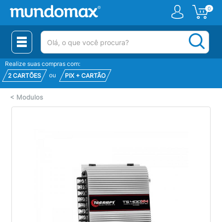
0
(pesquisar)
Realize suas compras com:
ou
2 CARTÕES
PIX + CARTÃO
<
Modulos