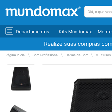
(pesquisar)
Departamentos
Kits Mundomax
Monte 
Realize suas compras co
Página Inicial
\
Som Profissional
\
Caixas de Som
\
Multiusos