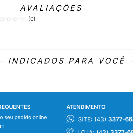
AVALIAÇÕES
(
0
)
INDICADOS PARA VOCÊ
FREQUENTES
ATENDIMENTO
 seu pedido online
SITE: (43)
3377-66
to
LOJA: (43)
3377-6