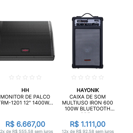
HH
HAYONIK
MONITOR DE PALCO
CAIXA DE SOM
A
TRM-1201 12" 1400W...
MULTIUSO IRON 600
100W BLUETOOTH
de
PRE...
R$ 6.667,00
R$ 1.111,00
12x 
2x de R$ 555,58 sem juros
12x de R$ 92,58 sem juros