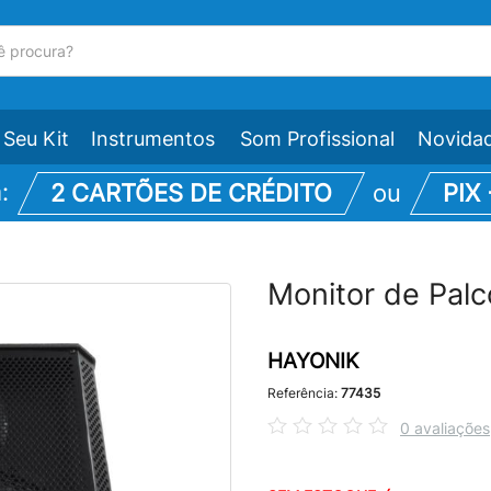
Seu Kit
Instrumentos
Som Profissional
Novida
m:
2 CARTÕES DE CRÉDITO
ou
PIX
Monitor de Pal
HAYONIK
Referência:
77435
0 avaliações