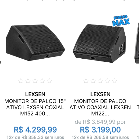
LEXSEN
LEXSEN
MONITOR DE PALCO 15"
MONITOR DE PALCO
ATIVO LEXSEN COXIAL
ATIVO COAXIAL LEXSEN
M152 400...
M122...
de R$
3.849,99
por
R$ 4.299,99
R$ 3.199,00
12x de R$ 358,33 sem juros
12x de R$ 266,58 sem juros
1