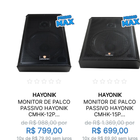
HAYONIK
HAYONIK
SIVA
MONITOR DE PALCO
MONITOR DE PALCO
PASSIVO HAYONIK
PASSIVO HAYONIK
CMHK-12P...
CMHK-15P...
de R$
988,00
por
de R$
1.369,00
por
R$ 799,00
R$ 699,00
ros
10x de R$ 79,90 sem juros
10x de R$ 69,90 sem juros