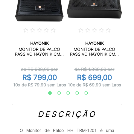
HAYONIK
HAYONIK
SIVA
MON
MONITOR DE PALCO
MONITOR DE PALCO
A
PASSIVO HAYONIK CM...
PASSIVO HAYONIK CM...
de R$
988,00
por
de R$
1.369,00
por
9
R
R$ 799,00
R$ 699,00
 juros
12x d
10x de R$ 79,90 sem juros
10x de R$ 69,90 sem juros
DESCRIÇÃO
O Monitor de Palco HH TRM-1201 é uma