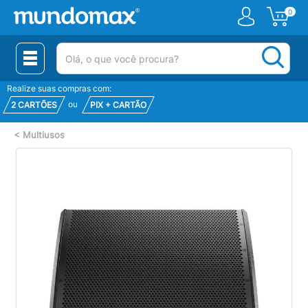
0
(pesquisar)
Realize suas compras com:
ou
2 CARTÕES
PIX + CARTÃO
<
Multiusos