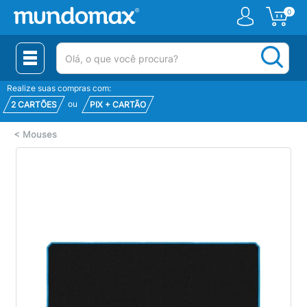
0
(pesquisar)
Realize suas compras com:
ou
2 CARTÕES
PIX + CARTÃO
<
Mouses