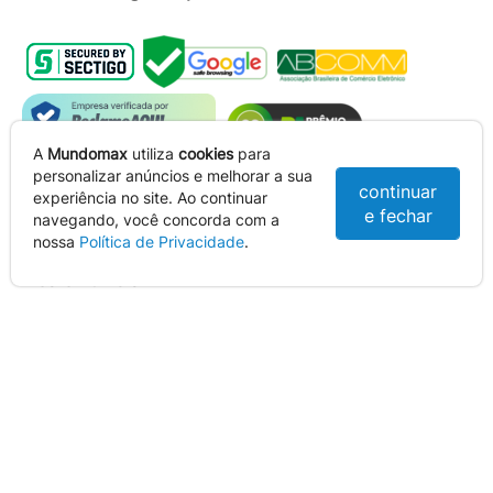
A
Mundomax
utiliza
cookies
para
personalizar anúncios e melhorar a sua
continuar
experiência no site. Ao continuar
e fechar
navegando, você concorda com a
nossa
Política de Privacidade
.
Dealer Oficial
Em caso de divergência de preços e estoques no site, o valor e
disponibilidade válidos são os da Cesta de Compras. Preços e condições
de pagamento exclusivas para compras via internet e televendas.
Ofertas válidas até o término de nossos estoques. Para compras acima