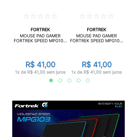
FORTREK
FORTREK
ER
M
MOUSE PAD GAMER
MOUSE PAD GAMER
10...
FORT
FORTREK SPEED MPG10...
FORTREK SPEED MPG10...
R$ 41,00
R$ 41,00
juros
1x d
1x de R$ 41,00 sem juros
1x de R$ 41,00 sem juros