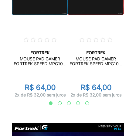
FORTREK
FORTREK
ER
M
MOUSE PAD GAMER
MOUSE PAD GAMER
10...
FORT
FORTREK SPEED MPG10...
FORTREK SPEED MPG10...
R$ 64,00
R$ 64,00
juros
2x d
2x de R$ 32,00 sem juros
2x de R$ 32,00 sem juros