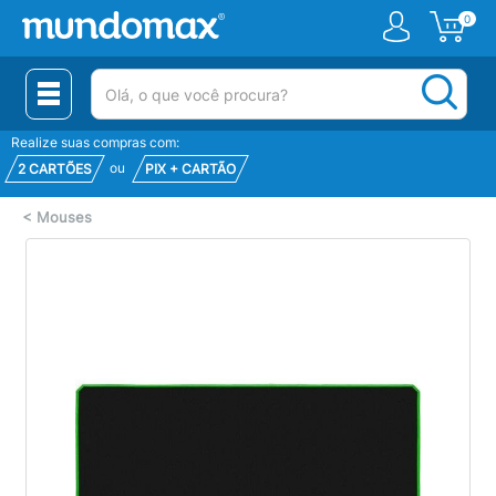
0
(pesquisar)
Realize suas compras com:
ou
2 CARTÕES
PIX + CARTÃO
<
Mouses