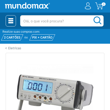
0
(pesquisar)
Realize suas compras com:
ou
2 CARTÕES
PIX + CARTÃO
<
Eletricas