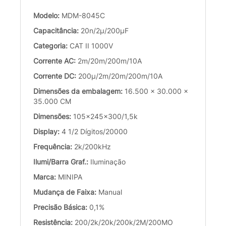
Modelo:
MDM-8045C
Capacitância:
20n/2µ/200µF
Categoria:
CAT II 1000V
Corrente AC:
2m/20m/200m/10A
Corrente DC:
200µ/2m/20m/200m/10A
Dimensões da embalagem:
16.500 x 30.000 x
35.000 CM
Dimensões:
105x245x300/1,5k
Display:
4 1/2 Dígitos/20000
Frequência:
2k/200kHz
Ilumi/Barra Graf.:
Iluminação
Marca:
MINIPA
Mudança de Faixa:
Manual
Precisão Básica:
0,1%
Resistência:
200/2k/20k/200k/2M/200MO