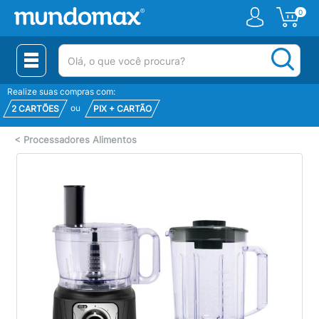
0
(pesquisar)
Realize suas compras com:
ou
2 CARTÕES
PIX + CARTÃO
<
Processadores Alimentos