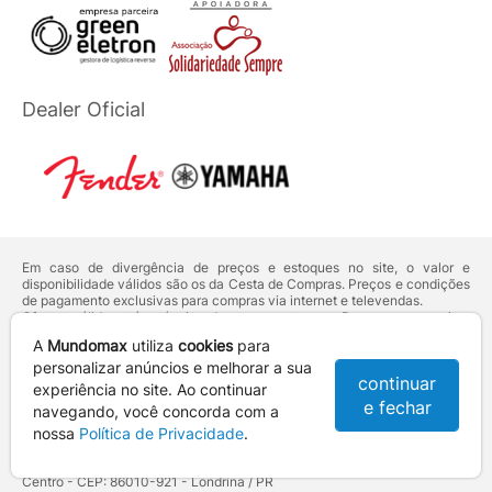
Dealer Oficial
Em caso de divergência de preços e estoques no site, o valor e
disponibilidade válidos são os da Cesta de Compras. Preços e condições
de pagamento exclusivas para compras via internet e televendas.
Ofertas válidas até o término de nossos estoques. Para compras acima
de 5 unidades do mesmo produto, entre em contato com o nosso canal
A
Mundomax
utiliza
cookies
para
de
Venda Corporativa
.
Os preços apresentados no site prevalecem sobre outros anunciados em
personalizar anúncios e melhorar a sua
continuar
qualquer outro meio de comunicação ou sites de buscas. Código de
experiência no site. Ao continuar
Defesa do Consumidor:
Lei nº 8.078.
e fechar
navegando, você concorda com a
Vendas sujeitas à confirmação de dados e análises de crédito e risco.
nossa
Política de Privacidade
.
Razão Social: Hayamax Distribuidora de Produtos Eletrônicos Ltda -
CNPJ: 01.725.627/0002-53 - Endereço: R. Senador Souza Naves, 9 -
Centro - CEP: 86010-921 - Londrina / PR