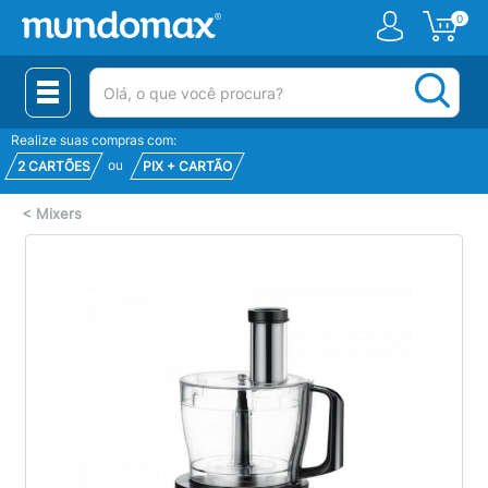
0
(pesquisar)
Realize suas compras com:
ou
2 CARTÕES
PIX + CARTÃO
<
Mixers