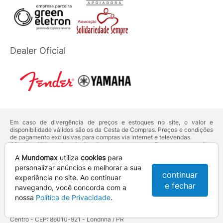
Dealer Oficial
Em caso de divergência de preços e estoques no site, o valor e
disponibilidade válidos são os da Cesta de Compras. Preços e condições
de pagamento exclusivas para compras via internet e televendas.
Ofertas válidas até o término de nossos estoques. Para compras acima
de 5 unidades do mesmo produto, entre em contato com o nosso canal
A
Mundomax
utiliza
cookies
para
de
Venda Corporativa
.
Os preços apresentados no site prevalecem sobre outros anunciados em
personalizar anúncios e melhorar a sua
continuar
qualquer outro meio de comunicação ou sites de buscas. Código de
experiência no site. Ao continuar
Defesa do Consumidor:
Lei nº 8.078.
e fechar
navegando, você concorda com a
Vendas sujeitas à confirmação de dados e análises de crédito e risco.
nossa
Política de Privacidade
.
Razão Social: Hayamax Distribuidora de Produtos Eletrônicos Ltda -
CNPJ: 01.725.627/0002-53 - Endereço: R. Senador Souza Naves, 9 -
Centro - CEP: 86010-921 - Londrina / PR