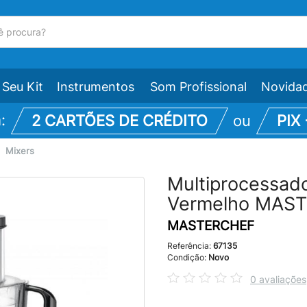
Seu Kit
Instrumentos
Som Profissional
Novida
m:
2 CARTÕES DE CRÉDITO
ou
PIX
\
Mixers
Multiprocessa
Vermelho MAS
MASTERCHEF
Referência:
67135
Condição:
Novo
0 avaliações