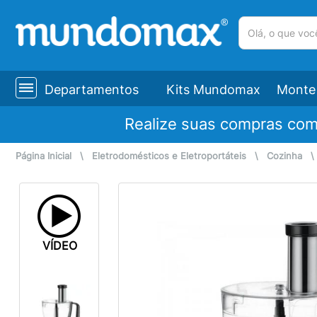
(pesquisar)
Departamentos
Kits Mundomax
Monte 
Realize suas compras co
Página Inicial
\
Eletrodomésticos e Eletroportáteis
\
Cozinha
VÍDEO