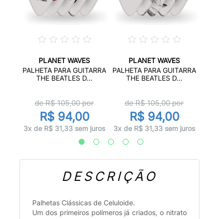
PLANET WAVES
PLANET WAVES
S
PALHE
PALHETA PARA GUITARRA
PALHETA PARA GUITARRA
 U...
THE BEATLES D...
THE BEATLES D...
r
de R$
105,00
por
de R$
105,00
por
0
R$ 94,00
R$ 94,00
juros
1x d
3x de R$ 31,33 sem juros
3x de R$ 31,33 sem juros
DESCRIÇÃO
Palhetas Clássicas de Celuloide.
Um dos primeiros polímeros já criados, o nitrato