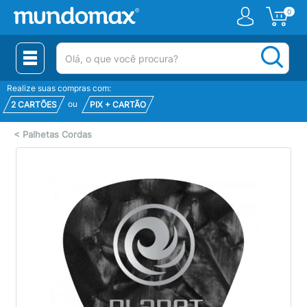
0
(pesquisar)
Realize suas compras com:
ou
2 CARTÕES
PIX + CARTÃO
<
Palhetas Cordas