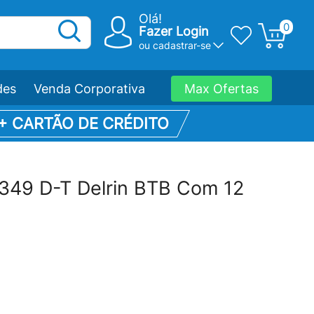
Olá!
0
Fazer Login
ou
cadastrar-se
des
Venda Corporativa
Max Ofertas
 + CARTÃO DE CRÉDITO
 349 D-T Delrin BTB Com 12