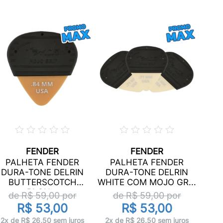
FENDER
FENDER
P
PALHETA FENDER
PALHETA FENDER
DU
DURA-TONE DELRIN
DURA-TONE DELRIN
BLAC
BUTTERSCOTCH
WHITE COM MOJO GR...
d
BLON...
de R$
59,00
por
de R$
59,00
por
R$ 53,00
R$ 53,00
2x 
2x de R$ 26,50 sem juros
2x de R$ 26,50 sem juros