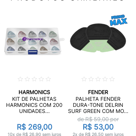
HARMONICS
FENDER
KIT DE PALHETAS
PALHETA FENDER
HARMONICS COM 200
DURA-TONE DELRIN
UNIDADES...
SURF GREEN COM MO...
de R$
59,00
por
R$ 269,00
R$ 53,00
10x de R$ 26,90 sem juros
2x de R$ 26,50 sem juros