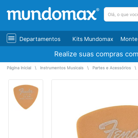
(pesquisar)
Departamentos
Kits Mundomax
Monte 
Realize suas compras co
Página Inicial
\
Instrumentos Musicais
\
Partes e Acessórios