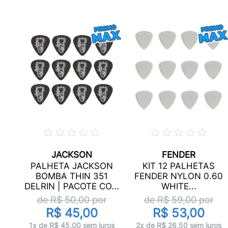
JACKSON
FENDER
351
PALHETA JACKSON
KIT 12 PALHETAS
RY
BOMBA THIN 351
FENDER NYLON 0.60
DELRIN | PACOTE CO...
WHITE...
r
de R$
50,00
por
de R$
59,00
por
R$ 45,00
R$ 53,00
ros
1x de R$ 45,00 sem juros
2x de R$ 26,50 sem juros