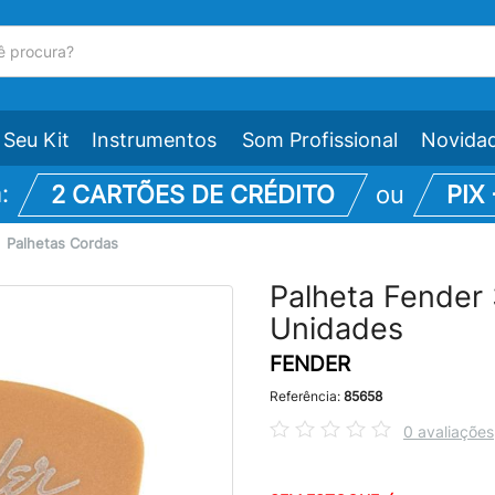
Seu Kit
Instrumentos
Som Profissional
Novida
m:
2 CARTÕES DE CRÉDITO
ou
PIX
\
Palhetas Cordas
Palheta Fender
Unidades
FENDER
Referência:
85658
0 avaliações