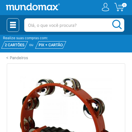
0
(pesquisar)
Realize suas compras com:
ou
2 CARTÕES
PIX + CARTÃO
<
Pandeiros