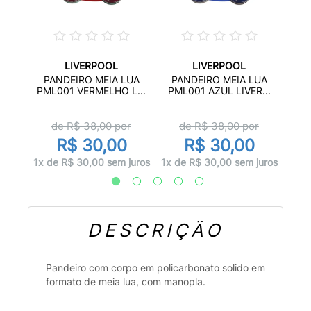
LIVERPOOL
LIVERPOOL
MIUM
PAN
PANDEIRO MEIA LUA
PANDEIRO MEIA LUA
.
PML001 VERMELHO L...
PML001 AZUL LIVER...
r
de R$
38,00
por
de R$
38,00
por
0
R$ 30,00
R$ 30,00
juros
3x d
1x de R$ 30,00 sem juros
1x de R$ 30,00 sem juros
DESCRIÇÃO
Pandeiro com corpo em policarbonato solido em
formato de meia lua, com manopla.