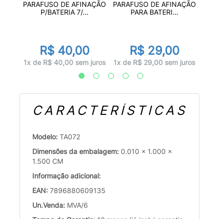
ETE
PAR
PARAFUSO DE AFINAÇÃO
PARAFUSO DE AFINAÇÃO
...
P/BATERIA 7/...
PARA BATERI...
R$ 40,00
R$ 29,00
juros
1x d
1x de R$ 40,00 sem juros
1x de R$ 29,00 sem juros
CARACTERÍSTICAS
Modelo:
TA072
Dimensões da embalagem:
0.010 x 1.000 x
1.500 CM
Informação adicional:
EAN:
7896880609135
Un.Venda:
MVA/6