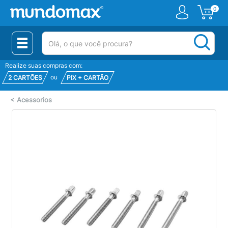
0
(pesquisar)
Realize suas compras com:
ou
2 CARTÕES
PIX + CARTÃO
<
Acessorios