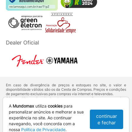
Dealer Oficial
Em caso de divergência de preços e estoques no site, o valor e
disponibilidade válidos são os da Cesta de Compras. Preços e condições
de pagamento exclusivas para compras via internet e televendas.
Ofertas válidas até o término de nossos estoques. Para compras acima
de 5 unidades do mesmo produto, entre em contato com o nosso canal
A
Mundomax
utiliza
cookies
para
de
Venda Corporativa
.
Os preços apresentados no site prevalecem sobre outros anunciados em
personalizar anúncios e melhorar a sua
continuar
qualquer outro meio de comunicação ou sites de buscas. Código de
experiência no site. Ao continuar
Defesa do Consumidor:
Lei nº 8.078.
e fechar
navegando, você concorda com a
Vendas sujeitas à confirmação de dados e análises de crédito e risco.
nossa
Política de Privacidade
.