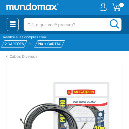
0
(pesquisar)
Realize suas compras com:
ou
2 CARTÕES
PIX + CARTÃO
<
Cabos Diversos