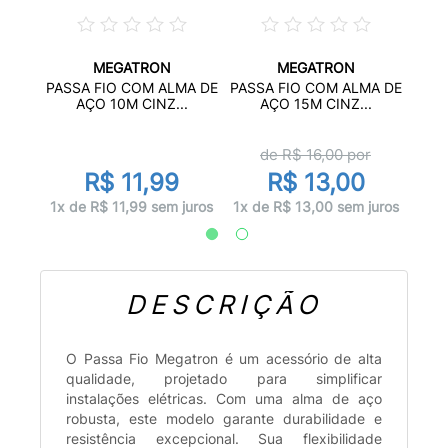
MEGATRON
MEGATRON
ÃO
PAS
PASSA FIO COM ALMA DE
PASSA FIO COM ALMA DE
L...
C
AÇO 10M CINZ...
AÇO 15M CINZ...
de R$
16,00
por
R$ 11,99
R$ 13,00
juros
1x d
1x de R$ 11,99 sem juros
1x de R$ 13,00 sem juros
DESCRIÇÃO
O Passa Fio Megatron é um acessório de alta
qualidade, projetado para simplificar
instalações elétricas. Com uma alma de aço
robusta, este modelo garante durabilidade e
resistência excepcional. Sua flexibilidade