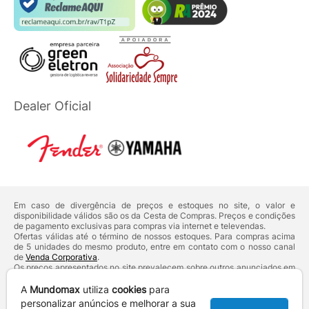
Dealer Oficial
Em caso de divergência de preços e estoques no site, o valor e
disponibilidade válidos são os da Cesta de Compras. Preços e condições
de pagamento exclusivas para compras via internet e televendas.
Ofertas válidas até o término de nossos estoques. Para compras acima
de 5 unidades do mesmo produto, entre em contato com o nosso canal
de
Venda Corporativa
.
Os preços apresentados no site prevalecem sobre outros anunciados em
qualquer outro meio de comunicação ou sites de buscas. Código de
Defesa do Consumidor:
Lei nº 8.078.
A
Mundomax
utiliza
cookies
para
Vendas sujeitas à confirmação de dados e análises de crédito e risco.
personalizar anúncios e melhorar a sua